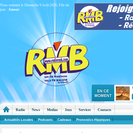
Nous sommes le Dimanche 9 Août 2026, Fête du
jour :
Amour
Radio
News
Medias
Jeux
Services
Contacts
Actualités Locales
Podcasts
Cadeaux
Pronostics Hippiques