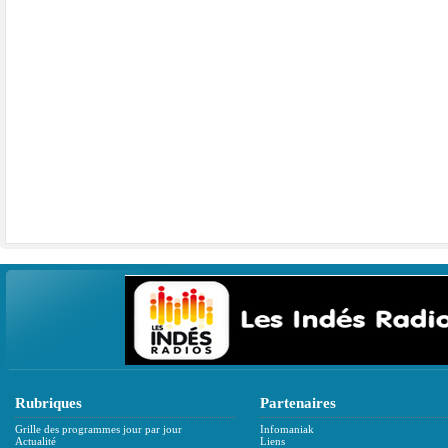
Rubriques
Partenaires
Grille des programmes jour par jour
Infomaniak
Actualité
Liens