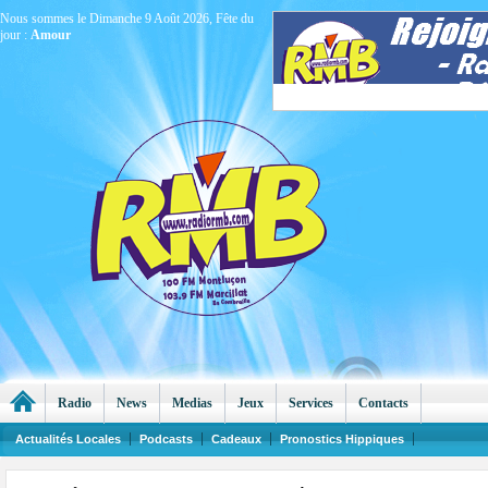
Nous sommes le Dimanche 9 Août 2026, Fête du
jour :
Amour
Radio
News
Medias
Jeux
Services
Contacts
Actualités Locales
Podcasts
Cadeaux
Pronostics Hippiques