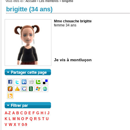
Vous êtes ici :
Accueil
>
Les membres
>
brigitte
brigitte (34 ans)
Mme chouache brigitte
femme 34 ans
Je vis à montluçon
A-Z
A
B
C
D
E
F
G
H
I
J
K
L
M
N
O
P
Q
R
S
T
U
V
W
X
Y
0-9