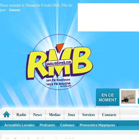
Nous sommes le Dimanche 9 Août 2026, Fête du
jour :
Amour
Radio
News
Medias
Jeux
Services
Contacts
Actualités Locales
Podcasts
Cadeaux
Pronostics Hippiques