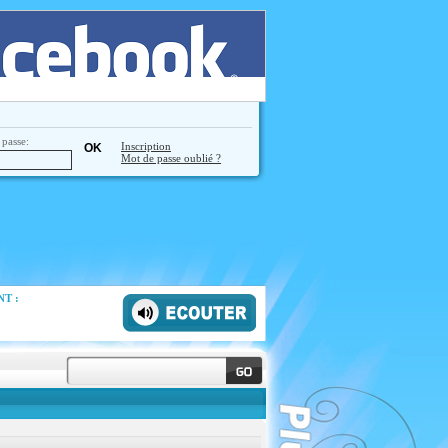
passe:
Inscription
Mot de passe oublié ?
T :