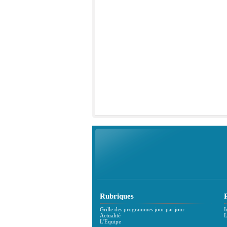
Rubriques
Grille des programmes jour par jour
I
Actualité
L
L'Equipe