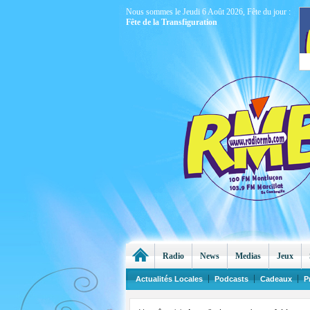
Nous sommes le Jeudi 6 Août 2026, Fête du jour :
Fête de la Transfiguration
Radio
News
Medias
Jeux
Actualités Locales
Podcasts
Cadeaux
P