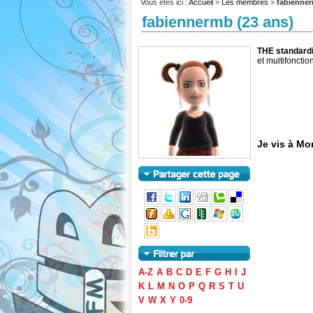
Vous êtes ici :
Accueil
>
Les membres
>
fabienne
fabiennermb (23 ans)
THE standard
et multifonctio
Je vis à Mo
A-Z
A
B
C
D
E
F
G
H
I
J
K
L
M
N
O
P
Q
R
S
T
U
V
W
X
Y
0-9