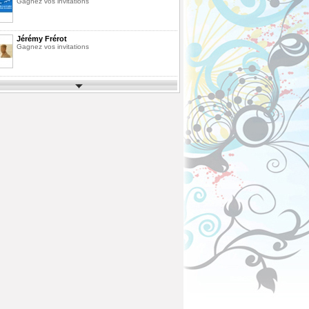
Gagnez vos invitations
Jérémy Frérot
Gagnez vos invitations
Parcs d'Attractions et de Loisirs 2026
Gagnez vos invitations
Festimusic 2026
Gagnez vos invitations
En Route pour les Vacances Saison 10
La Finale
Pack de Livres
Agrandissez votre bibliothèque
ous
Fête des Pères 2026
Gagnez votre vol en Montgolfière