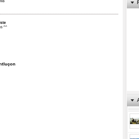
rmb
iste
ns ^^
ntluçon