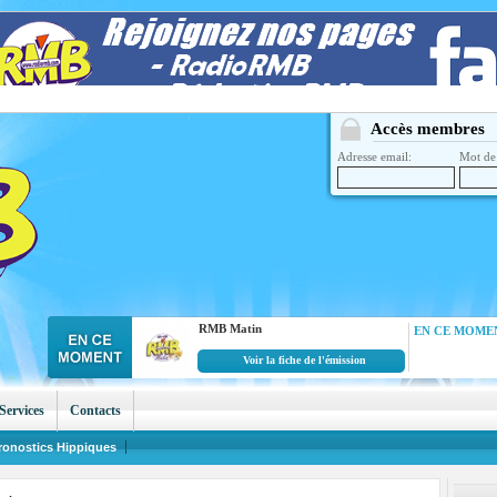
Accès membres
Adresse email:
Mot de 
RMB Matin
EN CE MOMEN
Voir la fiche de l'émission
Services
Contacts
ronostics Hippiques