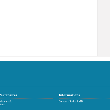
Partenaires
Informations
nfomaniak
Contact : Radio RMB
iens