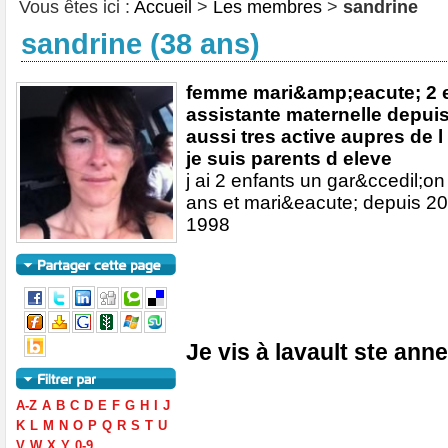
Vous êtes ici :
Accueil
>
Les membres
>
sandrine
sandrine (38 ans)
femme mari&amp;eacute; 2 e
assistante maternelle depuis 2
aussi tres active aupres de 
je suis parents d eleve
j ai 2 enfants un gar&ccedil;on
ans et mari&eacute; depuis 20
1998
Je vis à lavault ste ann
A-Z
A
B
C
D
E
F
G
H
I
J
K
L
M
N
O
P
Q
R
S
T
U
V
W
X
Y
0-9