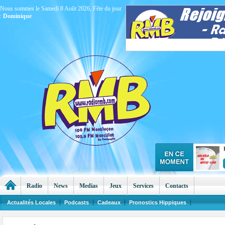
Nous sommes le Samedi 8 Août 2026, Fête du jour
:
Dominique
Radio
News
Medias
Jeux
Services
Contacts
Actualités Locales
Podcasts
Cadeaux
Pronostics Hippiques