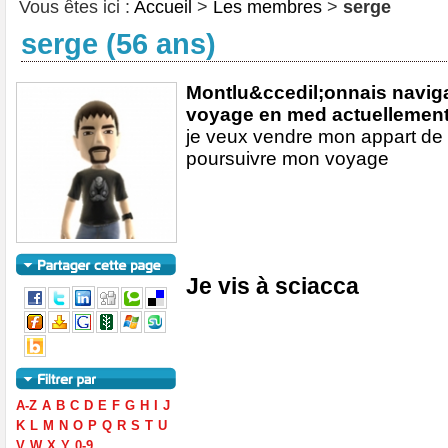
Vous êtes ici :
Accueil
>
Les membres
>
serge
serge (56 ans)
Montlu&ccedil;onnais navigat
voyage en med actuellemen
je veux vendre mon appart de
poursuivre mon voyage
Je vis à sciacca
A-Z
A
B
C
D
E
F
G
H
I
J
K
L
M
N
O
P
Q
R
S
T
U
V
W
X
Y
0-9