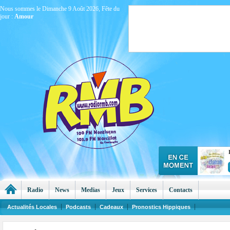
Nous sommes le Dimanche 9 Août 2026, Fête du
jour :
Amour
Radio
News
Medias
Jeux
Services
Contacts
Actualités Locales
Podcasts
Cadeaux
Pronostics Hippiques