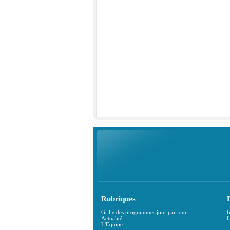
Rubriques
Grille des programmes jour par jour
I
Actualité
L
L'Equipe