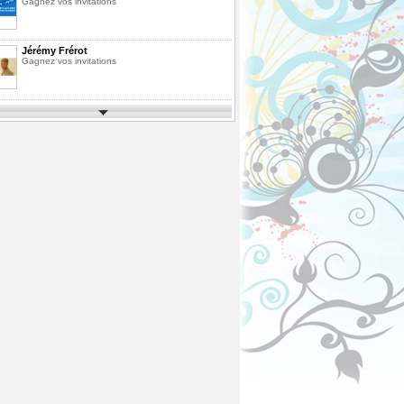
Gagnez vos invitations
Jérémy Frérot
Gagnez vos invitations
Parcs d'Attractions et de Loisirs 2026
Gagnez vos invitations
Festimusic 2026
Gagnez vos invitations
En Route pour les Vacances Saison 10
La Finale
Pack de Livres
Agrandissez votre bibliothèque
ous
Fête des Pères 2026
Gagnez votre vol en Montgolfière