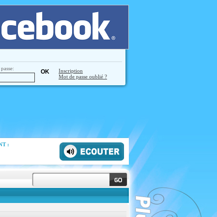
passe:
Inscription
Mot de passe oublié ?
T :