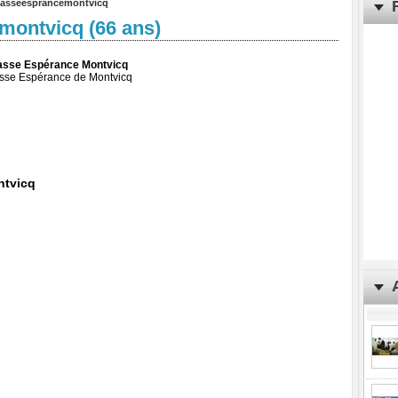
hasseesprancemontvicq
montvicq (66 ans)
hasse Espérance Montvicq
asse Espérance de Montvicq
ntvicq