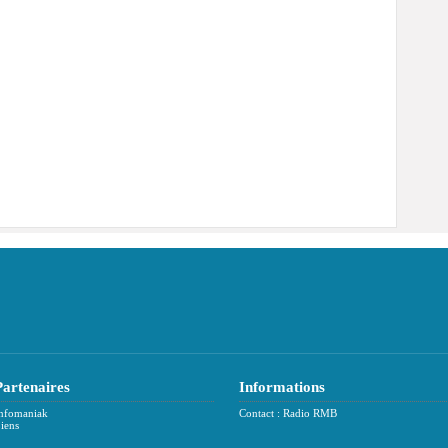
Partenaires
Informations
nfomaniak
Contact : Radio RMB
iens