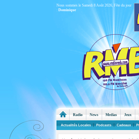
Nous sommes le Samedi 8 Août 2026, Fête du jour
:
Dominique
Radio
News
Medias
Jeux
Actualités Locales
Podcasts
Cadeaux
P