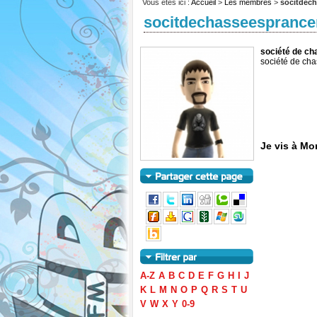
Vous êtes ici :
Accueil
>
Les membres
>
socitdec
socitdechasseesprance
société de c
société de ch
Je vis à Mo
A-Z
A
B
C
D
E
F
G
H
I
J
K
L
M
N
O
P
Q
R
S
T
U
V
W
X
Y
0-9