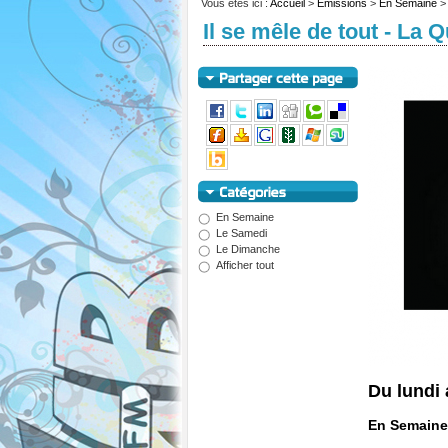
Vous êtes ici :
Accueil
>
Emissions
>
En Semaine
Il se mêle de tout - La 
En Semaine
Le Samedi
Le Dimanche
Afficher tout
Du lundi 
En Semaine