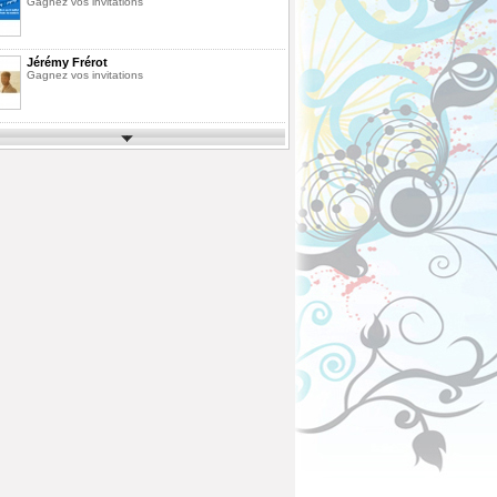
Gagnez vos invitations
Jérémy Frérot
Gagnez vos invitations
Parcs d'Attractions et de Loisirs 2026
Gagnez vos invitations
Festimusic 2026
Gagnez vos invitations
En Route pour les Vacances Saison 10
La Finale
Pack de Livres
Agrandissez votre bibliothèque
ous
Fête des Pères 2026
Gagnez votre vol en Montgolfière