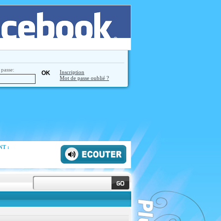
passe:
Inscription
Mot de passe oublié ?
T :