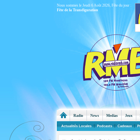
Nous sommes le Jeudi 6 Août 2026, Fête du jour :
Fête de la Transfiguration
Radio
News
Medias
Jeux
Actualités Locales
Podcasts
Cadeaux
P