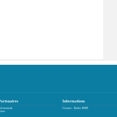
Partenaires
Informations
nfomaniak
Contact : Radio RMB
iens