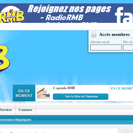
Accès membres
Adresse email:
Mot de 
L'agenda RMB
EN CE MOMEN
Voir la fiche de l'émission
Services
Contacts
ronostics Hippiques