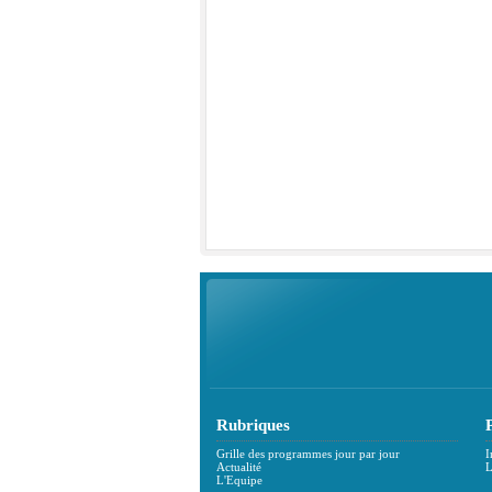
Rubriques
Grille des programmes jour par jour
I
Actualité
L
L'Equipe