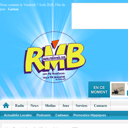
Nous sommes le Vendredi 7 Août 2026, Fête du
jour :
Gaétan
Radio
News
Medias
Jeux
Services
Contacts
Actualités Locales
Podcasts
Cadeaux
Pronostics Hippiques