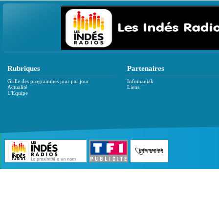
Rubriques
Partenaires
Grille des programmes jour par jour
Infomaniak
Actualité
Liens
L'Equipe
©2007 - 2026 :
Radio Edition
| Site développé 