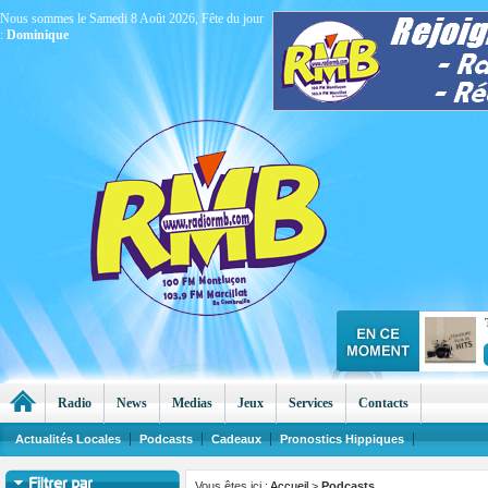
Nous sommes le Samedi 8 Août 2026, Fête du jour
:
Dominique
Radio
News
Medias
Jeux
Services
Contacts
Actualités Locales
Podcasts
Cadeaux
Pronostics Hippiques
Vous êtes ici :
Accueil
>
Podcasts