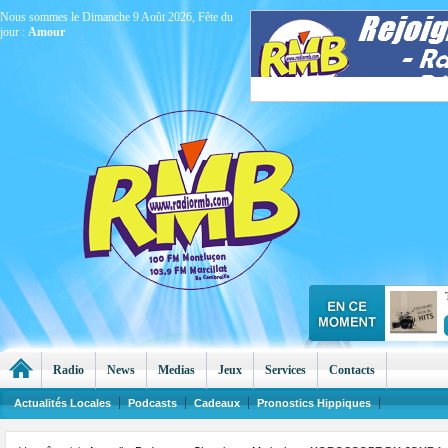
Nous sommes le Dimanche 9 Août 2026, Fête du
jour :
Amour
Radio
News
Medias
Jeux
Services
Contacts
Actualités Locales
Podcasts
Cadeaux
Pronostics Hippiques