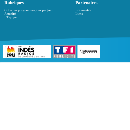
Rubriques
Partenaires
Grille des programmes jour par jour
Infomaniak
Actualité
Liens
L'Equipe
©2007 - 2026 :
Radio Edition
| Site développé 