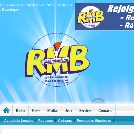
Nous sommes le Samedi 8 Août 2026, Fête du jour
:
Dominique
Radio
News
Medias
Jeux
Services
Contacts
Actualités Locales
Podcasts
Cadeaux
Pronostics Hippiques