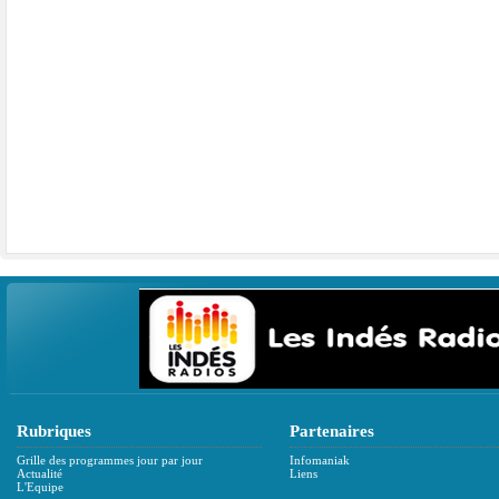
Rubriques
Partenaires
Grille des programmes jour par jour
Infomaniak
Actualité
Liens
L'Equipe