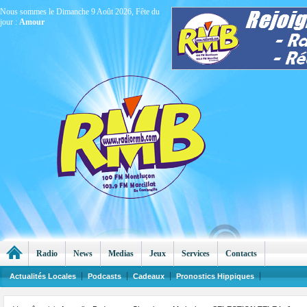
Nous sommes le Dimanche 9 Août 2026, Fête du
jour :
Amour
Radio
News
Medias
Jeux
Services
Contacts
Actualités Locales
Podcasts
Cadeaux
Pronostics Hippiques