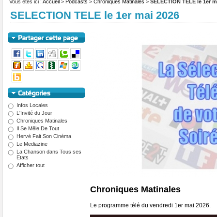
Vous êtes ici :
Accueil
>
Podcasts
>
Chroniques Matinales
>
SELECTION TELE le 1er m
SELECTION TELE le 1er mai 2026
Infos Locales
L'Invité du Jour
Chroniques Matinales
Il Se Mêle De Tout
Hervé Fait Son Cinéma
Le Mediazine
La Chanson dans Tous ses
Etats
Afficher tout
Chroniques Matinales
Le programme télé du vendredi 1er mai 2026.