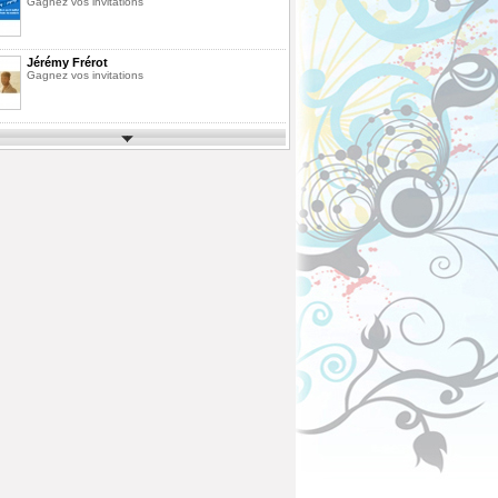
Gagnez vos invitations
Jérémy Frérot
Gagnez vos invitations
Parcs d'Attractions et de Loisirs 2026
Gagnez vos invitations
Festimusic 2026
Gagnez vos invitations
En Route pour les Vacances Saison 10
La Finale
Pack de Livres
Agrandissez votre bibliothèque
ous
Fête des Pères 2026
Gagnez votre vol en Montgolfière