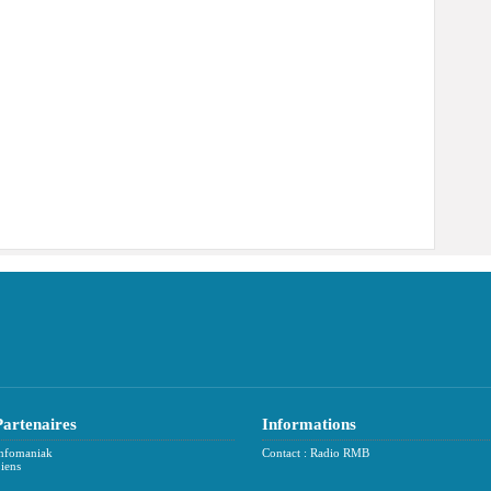
Partenaires
Informations
nfomaniak
Contact : Radio RMB
iens