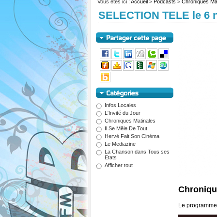
Vous êtes ici :
Accueil
>
Podcasts
>
Chroniques Ma
SELECTION TELE le 6 
Infos Locales
L'Invité du Jour
Chroniques Matinales
Il Se Mêle De Tout
Hervé Fait Son Cinéma
Le Mediazine
La Chanson dans Tous ses
Etats
Afficher tout
Chroniqu
Le programme 