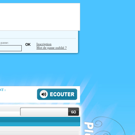
passe:
Inscription
Mot de passe oublié ?
T :