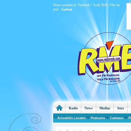
Nous sommes le Vendredi 7 Août 2026, Fête du
jour :
Gaétan
Radio
News
Medias
Jeux
Actualités Locales
Podcasts
Cadeaux
P