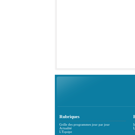
Rubriques
Grille des programmes jour par jour
I
Actualité
L
L'Equipe