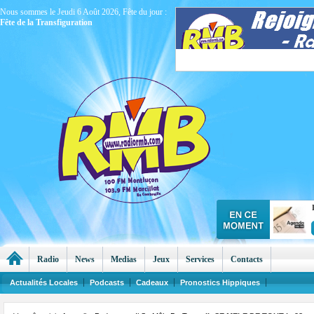
Nous sommes le Jeudi 6 Août 2026, Fête du jour :
Fête de la Transfiguration
Radio
News
Medias
Jeux
Services
Contacts
Actualités Locales
Podcasts
Cadeaux
Pronostics Hippiques