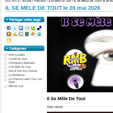
Vous êtes ici :
Accueil
>
Podcasts
>
Il Se Mêle De Tout
>
IL SE MELE DE TOUT le 28 ma
IL SE MELE DE TOUT le 28 mai 2026
Infos Locales
L'Invité du Jour
Chroniques Matinales
Il Se Mêle De Tout
Hervé Fait Son Cinéma
Le Mediazine
La Chanson dans Tous ses
Etats
Afficher tout
Il Se Mêle De Tout
Avec Hervé...