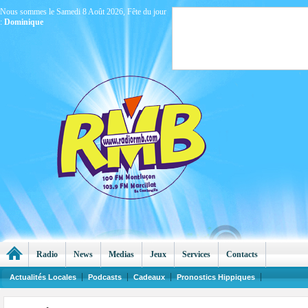
Nous sommes le Samedi 8 Août 2026, Fête du jour
:
Dominique
Radio
News
Medias
Jeux
Services
Contacts
Actualités Locales
Podcasts
Cadeaux
Pronostics Hippiques