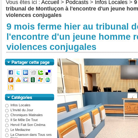
Vous êtes ici :
Accueil
>
Podcasts
>
Infos Locales
>
9
tribunal de Montluçon à l'encontre d'un jeune hom
violences conjugales
9 mois ferme hier au tribunal 
l'encontre d'un jeune homme ré
violences conjugales
Infos Locales
L'Invité du Jour
Chroniques Matinales
Il Se Mêle De Tout
Hervé Fait Son Cinéma
Le Mediazine
La Chanson dans Tous ses