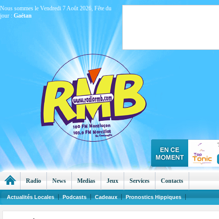
Nous sommes le Vendredi 7 Août 2026, Fête du
jour :
Gaétan
Radio
News
Medias
Jeux
Services
Contacts
Actualités Locales
Podcasts
Cadeaux
Pronostics Hippiques