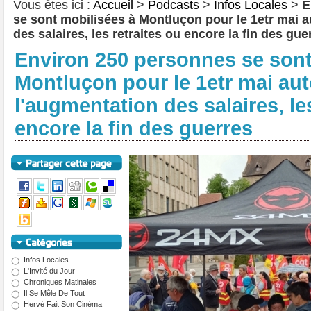
Vous êtes ici :
Accueil
>
Podcasts
>
Infos Locales
>
E
se sont mobilisées à Montluçon pour le 1etr mai a
des salaires, les retraites ou encore la fin des gue
Environ 250 personnes se sont
Montluçon pour le 1etr mai au
l'augmentation des salaires, le
encore la fin des guerres
Infos Locales
L'Invité du Jour
Chroniques Matinales
Il Se Mêle De Tout
Hervé Fait Son Cinéma