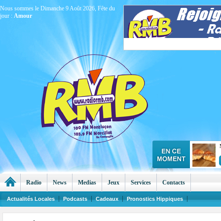
Nous sommes le Dimanche 9 Août 2026, Fête du
jour :
Amour
Radio
News
Medias
Jeux
Services
Contacts
Actualités Locales
Podcasts
Cadeaux
Pronostics Hippiques