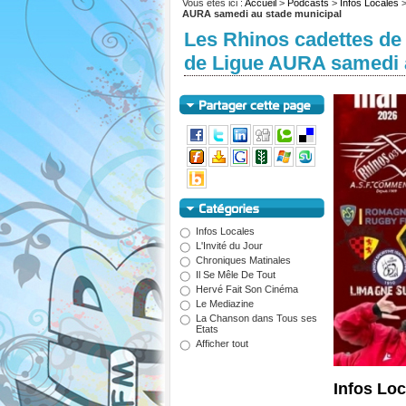
Vous êtes ici :
Accueil
>
Podcasts
>
Infos Locales
AURA samedi au stade municipal
Les Rhinos cadettes de
de Ligue AURA samedi 
Infos Locales
L'Invité du Jour
Chroniques Matinales
Il Se Mêle De Tout
Hervé Fait Son Cinéma
Le Mediazine
La Chanson dans Tous ses
Etats
Afficher tout
Infos Loc