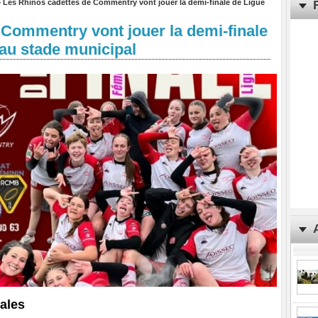
>
Les Rhinos cadettes de Commentry vont jouer la demi-finale de Ligue
 Commentry vont jouer la demi-finale
au stade municipal
ales