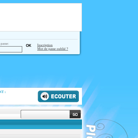
passe:
Inscription
Mot de passe oublié ?
T :