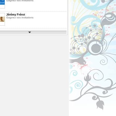
Gagnez vos invitations
Jérémy Frérot
Gagnez vos invitations
Parcs d'Attractions et de Loisirs 2026
Gagnez vos invitations
Festimusic 2026
Gagnez vos invitations
En Route pour les Vacances Saison 10
La Finale
Pack de Livres
Agrandissez votre bibliothèque
ous
Fête des Pères 2026
Gagnez votre vol en Montgolfière