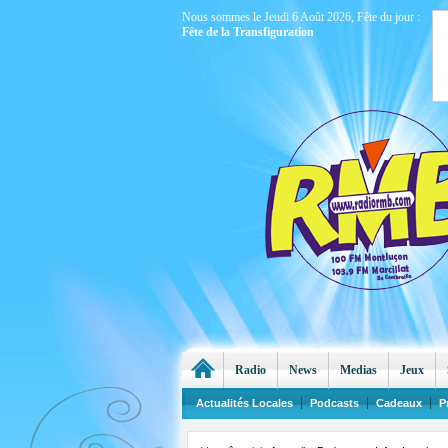
Nous sommes le Jeudi 6 Août 2026, Fête du jour :
Fête de la Transfiguration
Radio
News
Medias
Jeux
Actualités Locales
Podcasts
Cadeaux
P