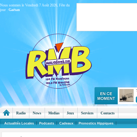
Nous sommes le Vendredi 7 Août 2026, Fête du
jour :
Gaétan
Radio
News
Medias
Jeux
Services
Contacts
Actualités Locales
Podcasts
Cadeaux
Pronostics Hippiques