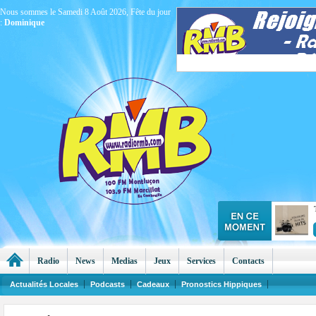
Nous sommes le Samedi 8 Août 2026, Fête du jour
:
Dominique
Radio
News
Medias
Jeux
Services
Contacts
Actualités Locales
Podcasts
Cadeaux
Pronostics Hippiques