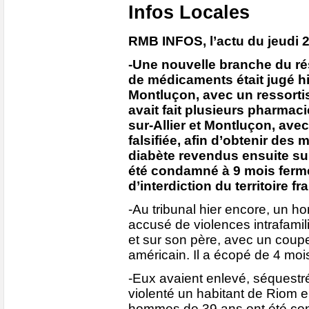
Infos Locales
RMB INFOS, l’actu du jeudi
-Une nouvelle branche du rés
de médicaments était jugé hi
Montluçon, avec un ressorti
avait fait plusieurs pharmaci
sur-Allier et Montluçon, av
falsifiée, afin d’obtenir des
diabète revendus ensuite sur 
été condamné à 9 mois ferme
d’interdiction du territoire fr
-Au tribunal hier encore, un h
accusé de violences intrafami
et sur son père, avec un coup
américain. Il a écopé de 4 moi
-Eux avaient enlevé, séquestr
violenté un habitant de Riom 
hommes de 39 ans ont été con