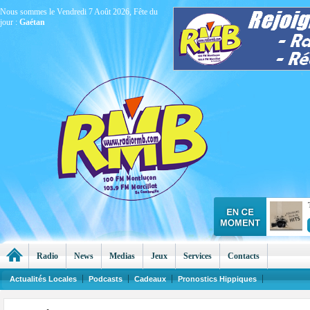
Nous sommes le Vendredi 7 Août 2026, Fête du
jour :
Gaétan
Radio
News
Medias
Jeux
Services
Contacts
Actualités Locales
Podcasts
Cadeaux
Pronostics Hippiques