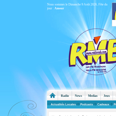
Nous sommes le Dimanche 9 Août 2026, Fête du
jour :
Amour
Radio
News
Medias
Jeux
Actualités Locales
Podcasts
Cadeaux
P