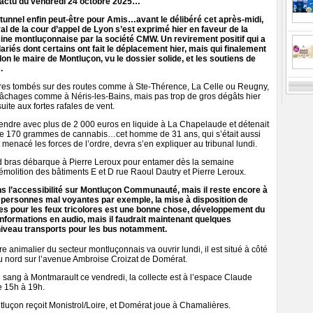
actu du vendredi 24 octobre 2025…
u tunnel enfin peut-être pour Amis…avant le délibéré cet après-midi,
al de la cour d’appel de Lyon s’est exprimé hier en faveur de la
sine montluçonnaise par la société CMW. Un revirement positif qui a
lariés dont certains ont fait le déplacement hier, mais qui finalement
lon le maire de Montluçon, vu le dossier solide, et les soutiens de
.
res tombés sur des routes comme à Ste-Thérence, La Celle ou Reugny,
âchages comme à Néris-les-Bains, mais pas trop de gros dégâts hier
suite aux fortes rafales de vent.
t prendre avec plus de 2 000 euros en liquide à La Chapelaude et détenait
 de 170 grammes de cannabis…cet homme de 31 ans, qui s’était aussi
t menacé les forces de l’ordre, devra s’en expliquer au tribunal lundi.
d bras débarque à Pierre Leroux pour entamer dès la semaine
émolition des bâtiments E et D rue Raoul Dautry et Pierre Leroux.
s l’accessibilité sur Montluçon Communauté, mais il reste encore à
es personnes mal voyantes par exemple, la mise à disposition de
 pour les feux tricolores est une bonne chose, développement du
 informations en audio, mais il faudrait maintenant quelques
iveau transports pour les bus notamment.
e animalier du secteur montluçonnais va ouvrir lundi, il est situé à côté
u nord sur l’avenue Ambroise Croizat de Domérat.
sang à Montmarault ce vendredi, la collecte est à l’espace Claude
Previ
e 15h à 19h.
ntluçon reçoit Monistrol/Loire, et Domérat joue à Chamalières.