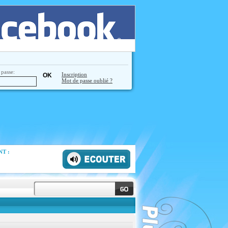
passe:
Inscription
Mot de passe oublié ?
T :