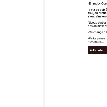
-En rugby Com
-Il y a ce so
trail, au prof
s’entraîne en 
Niveau sorties 
des animations
-On change d’h
-Petite pause 
novembre…