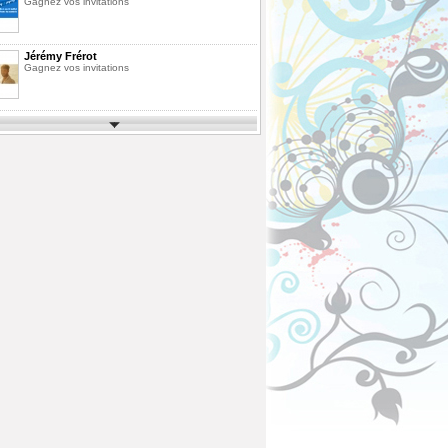
Gagnez vos invitations
Jérémy Frérot
Gagnez vos invitations
Parcs d'Attractions et de Loisirs 2026
Gagnez vos invitations
Festimusic 2026
Gagnez vos invitations
En Route pour les Vacances Saison 10
La Finale
Pack de Livres
Agrandissez votre bibliothèque
ous
Fête des Pères 2026
Gagnez votre vol en Montgolfière