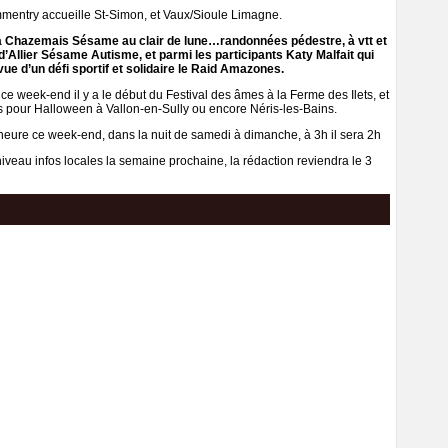
mentry accueille St-Simon, et Vaux/Sioule Limagne.
ir à Chazemais Sésame au clair de lune…randonnées pédestre, à vtt et
it d’Allier Sésame Autisme, et parmi les participants Katy Malfait qui
vue d’un défi sportif et solidaire le Raid Amazones.
ce week-end il y a le début du Festival des âmes à la Ferme des Ilets, et
 pour Halloween à Vallon-en-Sully ou encore Néris-les-Bains.
eure ce week-end, dans la nuit de samedi à dimanche, à 3h il sera 2h
niveau infos locales la semaine prochaine, la rédaction reviendra le 3
Next