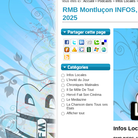
Vous êtes ici :
Accueil
>
Podcasts
>
Infos Locales
RMB Montluçon INFOS, l
2025
Infos Locales
L'Invité du Jour
Chroniques Matinales
Il Se Mêle De Tout
Hervé Fait Son Cinéma
Le Mediazine
La Chanson dans Tous ses
Etats
Afficher tout
Infos Loc