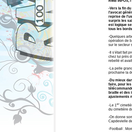
RMB INFOS, l’
-Vers la fin d
l’avocat génér
reprise de l’u
surpris les sa
est logique se
tous les bords
-Quelques arb
opération de b
sur le secteur 
-Il s’était fai
chez lui près
rebellé et avai
-La pelle gran
prochaine la d
-Du mieux dan
faire, pour l
télécommandes
braille et des
ajustements n
er
-Le 1
cimetièr
du cimetière d
-On donne son 
Capdevielle d
-Football : Mo