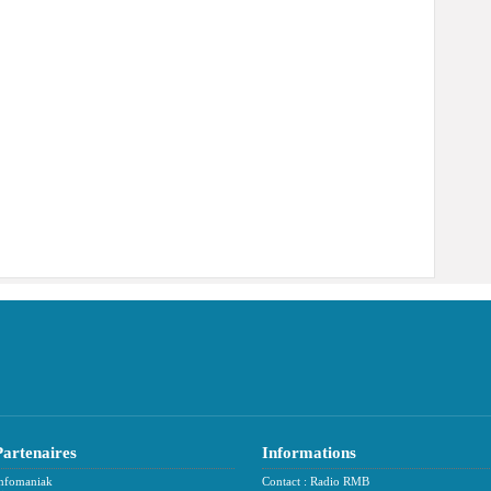
Partenaires
Informations
nfomaniak
Contact : Radio RMB