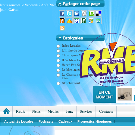
Nous sommes le Vendredi 7 Août 2026, Fête du
jour :
Gaétan
Infos Locales
L'Invité du Jour
Chroniques Matinales
Il Se Mêle De Tout
Hervé Fait Son Cinéma
Le Mediazine
La Chanson dans Tous ses
Etats
Afficher tout
Radio
News
Medias
Jeux
Services
Contacts
Actualités Locales
Podcasts
Cadeaux
Pronostics Hippiques