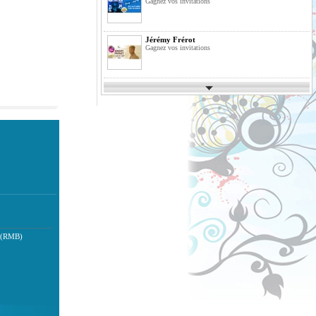
Gagnez vos invitations
Jérémy Frérot
Gagnez vos invitations
Parcs d'Attractions et de Loisirs 2026
Gagnez vos invitations
Festimusic 2026
Gagnez vos invitations
En Route pour les Vacances Saison 10
La Finale
 (RMB)
Pack de Livres
Agrandissez votre bibliothèque
Previous
Fête des Pères 2026
Gagnez votre vol en Montgolfière