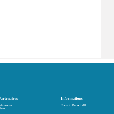
Partenaires
Informations
nfomaniak
Contact : Radio RMB
iens