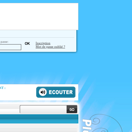
passe:
Inscription
Mot de passe oublié ?
T :