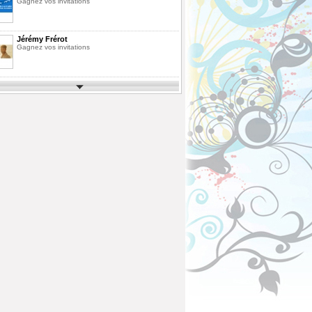
Gagnez vos invitations
Jérémy Frérot
Gagnez vos invitations
Parcs d'Attractions et de Loisirs 2026
Gagnez vos invitations
Festimusic 2026
Gagnez vos invitations
En Route pour les Vacances Saison 10
La Finale
Pack de Livres
Agrandissez votre bibliothèque
ous
Fête des Pères 2026
Gagnez votre vol en Montgolfière