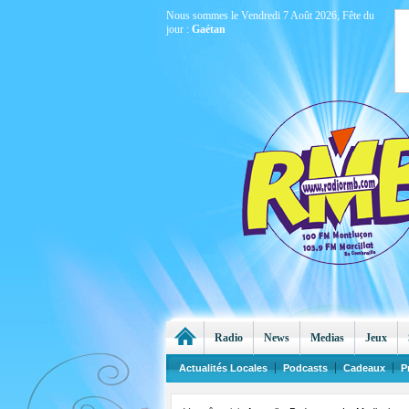
Nous sommes le Vendredi 7 Août 2026, Fête du
jour :
Gaétan
Radio
News
Medias
Jeux
Actualités Locales
Podcasts
Cadeaux
P