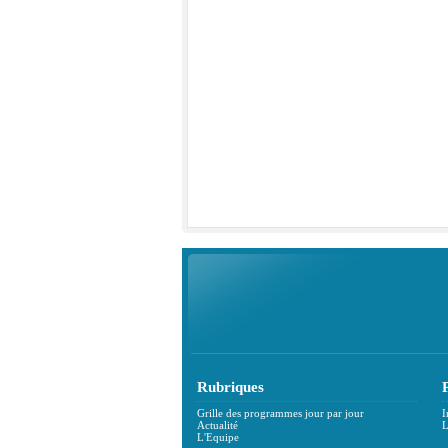
Rubriques
Grille des programmes jour par jour
I
Actualité
L
L'Equipe