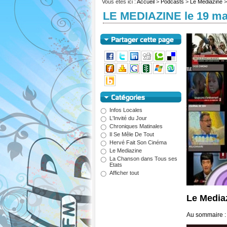
Vous êtes ici :
Accueil
>
Podcasts
>
Le Mediazine
LE MEDIAZINE le 19 ma
Infos Locales
L'Invité du Jour
Chroniques Matinales
Il Se Mêle De Tout
Hervé Fait Son Cinéma
Le Mediazine
La Chanson dans Tous ses
Etats
Afficher tout
Le Media
Au sommaire : 