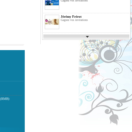
Gagnez vos invitations
Jérémy Frérot
Gagnez vos invitations
Parcs d'Attractions et de Loisirs 2026
Gagnez vos invitations
Festimusic 2026
Gagnez vos invitations
En Route pour les Vacances Saison 10
La Finale
 (RMB)
Pack de Livres
Agrandissez votre bibliothèque
Previous
Fête des Pères 2026
Gagnez votre vol en Montgolfière