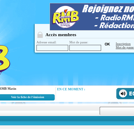
Accès membres
Adresse email:
Mot de passe:
Inscription
Mot de passe
RMB Matin
EN CE MOMENT :
Voir la fiche de l'émission