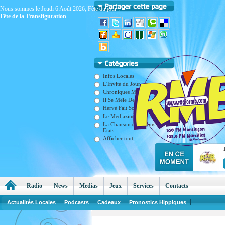
Nous sommes le Jeudi 6 Août 2026, Fête du jour :
Fête de la Transfiguration
Infos Locales
L'Invité du Jour
Chroniques Matinales
Il Se Mêle De Tout
Hervé Fait Son Cinéma
Le Mediazine
La Chanson dans Tous ses
Etats
Afficher tout
Radio
News
Medias
Jeux
Services
Contacts
Actualités Locales
Podcasts
Cadeaux
Pronostics Hippiques