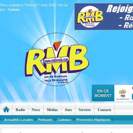
Nous sommes le Vendredi 7 Août 2026, Fête du
jour :
Gaétan
Radio
News
Medias
Jeux
Services
Contacts
Actualités Locales
Podcasts
Cadeaux
Pronostics Hippiques