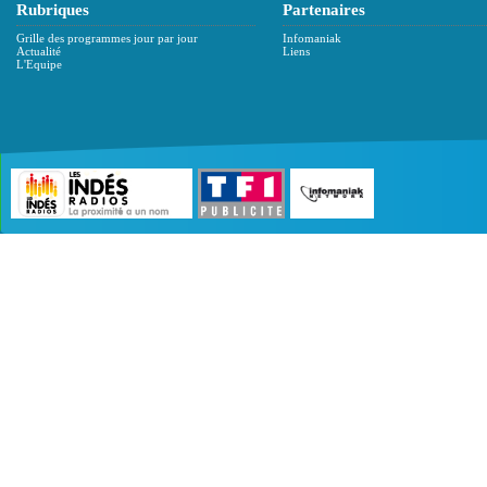
Rubriques
Partenaires
Grille des programmes jour par jour
Infomaniak
Actualité
Liens
L'Equipe
©2007 - 2026 :
Radio Edition
| Site développé 