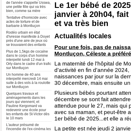
de l'année s'appelle Usswa,
Le 1er bébé de 2025 
une petite fille qui va très
bien, comme sa mère
janvier à 20h04, fai
Tentative d'homicide avec
et va très bien
actes de torture et de
barbarie à Montluçon
Rodéo urbain en état
Actualités locales
d'ivresse manifeste à Doyet
près d'une aire de jeux où
se trouvaient des enfants
Pour une fois, pas de naissa
Plus de 1,5kgs de cocaïne
Montluçon, Céleste a préféré 
dans le corps d'un homme
interpellé lundi 12 mai à
La maternité de l'hôpital de M
Orly dans le cadre d'un trafic
sur Montluçon
d'activité en fin d'année 2024,
Un homme de 40 ans
naissances par jour sur la der
interpellé mercredi 14 mai
30 décembre, mais ensuite un 
suite à des vols à la roulotte
sur Montluçon
Plusieurs bébés pourtant atten
Quelques travaux et
aménagements dans les
décembre se sont fait attendr
jours qui viennent, et
attendue pour le 27, mais qui p
Pauline Kergomard va
redevenir une école pour
avec sa maman, et peut-être aus
les enfants de St-Victor dès
1er bébé de 2025...et elle a r
le 10 mars
L'auteur présumé de
La petite est née jeudi 2 janvie
l'incendie de l'ex-cinéma les