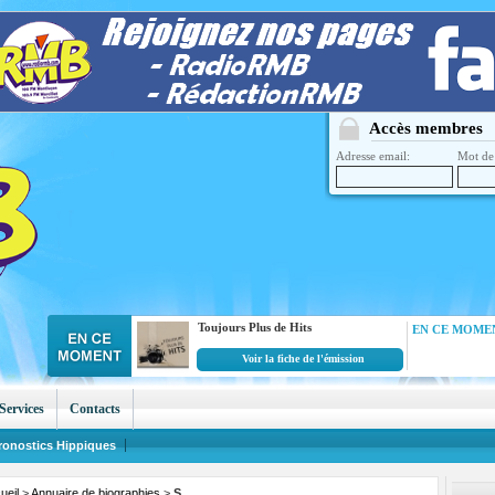
Accès membres
Adresse email:
Mot de 
Toujours Plus de Hits
EN CE MOMEN
Voir la fiche de l'émission
Services
Contacts
ronostics Hippiques
ueil
>
Annuaire de biographies
>
S