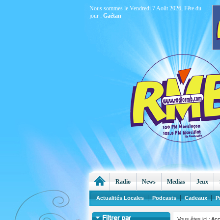
Nous sommes le Vendredi 7 Août 2026, Fête du
jour :
Gaétan
Radio
News
Medias
Jeux
Actualités Locales
Podcasts
Cadeaux
P
Vous êtes ici :
Acc