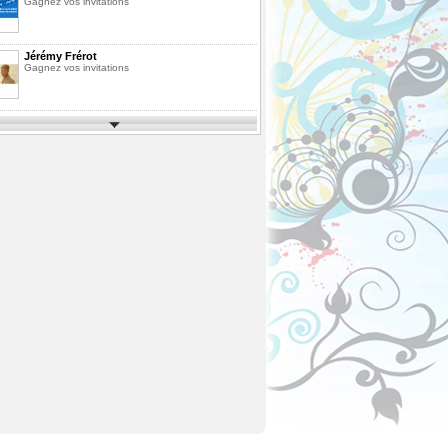
Gagnez vos invitations
Jérémy Frérot
Gagnez vos invitations
Parcs d'Attractions et de Loisirs 2026
Gagnez vos invitations
Festimusic 2026
Gagnez vos invitations
En Route pour les Vacances Saison 10
La Finale
Pack de Livres
Agrandissez votre bibliothèque
ous
Fête des Pères 2026
Gagnez votre vol en Montgolfière