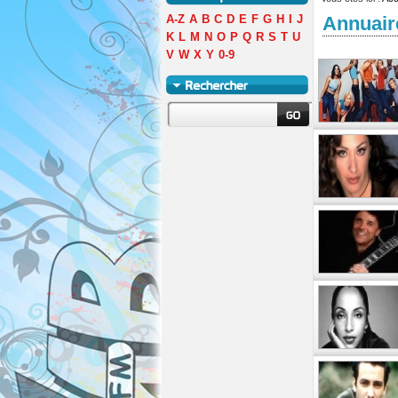
A-Z
A
B
C
D
E
F
G
H
I
J
Annuair
K
L
M
N
O
P
Q
R
S
T
U
V
W
X
Y
0-9