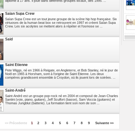
diplômé à 17 ans. Il joue dans différents groupes locaux, dès 1995. ...
Saïan Supa Crew
Saïan Supa Crew est un tout jeune groupe de la scène hip hop française. Six
virtuoses de la human beat box se retrouvent en 1997 et créent Saïan Supa
Crew. Les six acolytes se mettent alors à répéter et l'osmose se ...
Said
Saint Etienne
Pete Wiggs, né en 1966 à Reigate, en Angleterre, et Bob Stanley, né le jour de
Noël en 1965 à Horsham, sont à l'origine de Saint Etienne. Les deux
compères grandissent ensemble à Croydon, où ils jouent lors de soirées. ...
Saint-André
Saint-André est un groupe pop-rock né en 2004 et composé de Jean-Charles
Santini (voix, piano, guitare), Jeff Sculfort (basse), Sam Voccia (guitares) et
Thomas Jungblut (batterie). La formation tient son nom de son ...
Previ
<< Précedente
1
2
3
4
5
6
7
8
9
Suivante >>