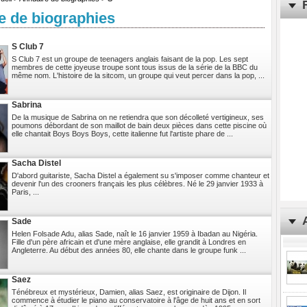
e de biographies
S Club 7
S Club 7 est un groupe de teenagers anglais faisant de la pop. Les sept
membres de cette joyeuse troupe sont tous issus de la série de la BBC du
même nom. L'histoire de la sitcom, un groupe qui veut percer dans la pop, ...
Sabrina
De la musique de Sabrina on ne retiendra que son décolleté vertigineux, ses
poumons débordant de son maillot de bain deux pièces dans cette piscine où
elle chantait Boys Boys Boys, cette italienne fut l'artiste phare de ...
Sacha Distel
D'abord guitariste, Sacha Distel a également su s'imposer comme chanteur et
devenir l'un des crooners français les plus célèbres. Né le 29 janvier 1933 à
Paris, ...
Sade
Helen Folsade Adu, alias Sade, naît le 16 janvier 1959 à Ibadan au Nigéria.
Fille d'un père africain et d'une mère anglaise, elle grandit à Londres en
Angleterre. Au début des années 80, elle chante dans le groupe funk ...
Saez
Ténébreux et mystérieux, Damien, alias Saez, est originaire de Dijon. Il
commence à étudier le piano au conservatoire à l'âge de huit ans et en sort