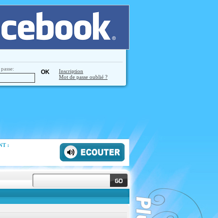
passe:
Inscription
Mot de passe oublié ?
T :