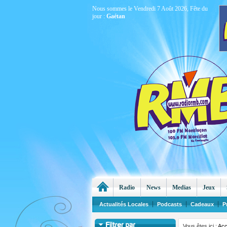
Nous sommes le Vendredi 7 Août 2026, Fête du
jour :
Gaétan
Radio
News
Medias
Jeux
Actualités Locales
Podcasts
Cadeaux
P
Vous êtes ici :
Acc