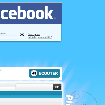
passe:
Inscription
Mot de passe oublié ?
T :