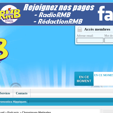
Accès membres
Adresse email:
Mot de 
EN CE MOMEN
Services
Contacts
ronostics Hippiques
ueil
>
Podcasts
>
Chroniques Matinales