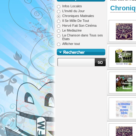
Infos Locales
Chroniq
L'Invité du Jour
Chroniques Matinales
Il Se Mêle De Tout
Hervé Fait Son Cinéma
Le Mediazine
La Chanson dans Tous ses
Etats
Afficher tout