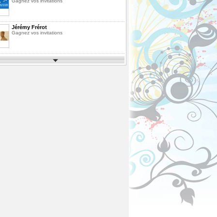
Gagnez vos invitations
Jérémy Frérot
Gagnez vos invitations
Parcs d'Attractions et de Loisirs 2026
Gagnez vos invitations
Festimusic 2026
Gagnez vos invitations
En Route pour les Vacances Saison 10
La Finale
Pack de Livres
Agrandissez votre bibliothèque
ous
Fête des Pères 2026
Gagnez votre vol en Montgolfière